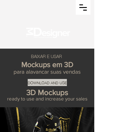
BAIXAR E USAR
Mockups em 3D
para alavancar suas vendas
DOWNLOAD AND USE
3D Mockups
ready to use and increase your sales