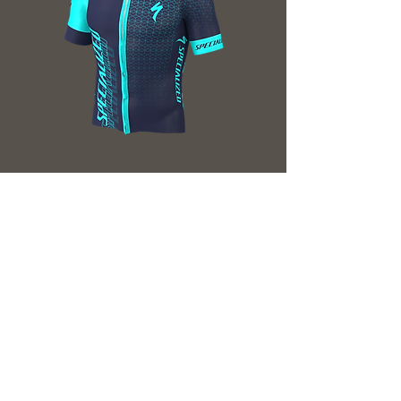
Mockup Camisa de Ciclismo / Cycling
Jersey Mockup
Esgotado