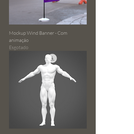
Mockup Wind Banner - Com
animação
Esgotado