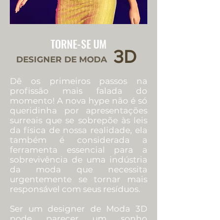
TORNE-SE UM
3D
DESIGNER DE MODA
Dê os primeiros passos na
profissão mais falada do
momento! A nova hype não é só
queridinha por apresentações
surreais que se sobrepõe às leis
da física de nossa realidade, ela
também é considerada a
ferramenta essencial para a
sobrevivência de uma indústria
da moda que necessita
urgentemente se tornar mais
responsável com seus resíduos.
Ser um designer de Moda 3D
pode parecer um sonho