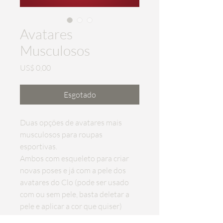
Avatares
Musculosos
Preço
US$ 0,00
Esgotado
Duas opções de avatares mais 
musculosos para roupas 
esportivas.
Ambos com esqueleto para criar 
novas poses e já com a pele dos 
avatares do Clo (pode ser usado 
com ou sem pele, basta deletar a 
pele e aplicar a cor que quiser)
Pronto para usar: para usar basta 