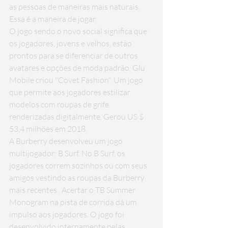
as pessoas de maneiras mais naturais. 
Essa é a maneira de jogar.
O jogo sendo o novo social significa que 
os jogadores, jovens e velhos, estão 
prontos para se diferenciar de outros 
avatares e opções de moda padrão. Glu 
Mobile criou "Covet Fashion". Um jogo 
que permite aos jogadores estilizar 
modelos com roupas de grife 
renderizadas digitalmente. Gerou US $ 
53,4 milhões em 2018.
A Burberry desenvolveu um jogo 
multijogador: B Surf. No B Surf, os 
jogadores correm sozinhos ou com seus 
amigos 
vestindo as roupas da Burberry 
mais recentes
 . Acertar o TB Summer 
Monogram na pista de corrida dá um 
impulso aos jogadores. O jogo foi 
desenvolvido internamente pelas 