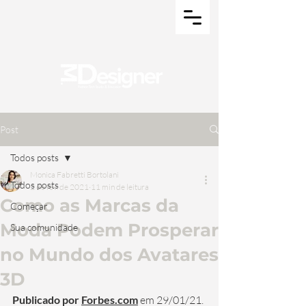
Post
Todos posts
Monica Fabretti Bortolani
Todos posts
2 de fev. de 2021
11 min de leitura
Como as Marcas da
Começar
Moda Podem Prosperar
Sua comunidade
no Mundo dos Avatares
3D
Publicado por 
Forbes.com
em 29/01/21. 