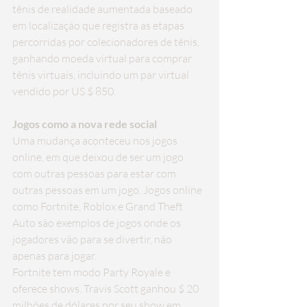
tênis de realidade aumentada baseado 
em localização que registra as etapas 
percorridas por colecionadores de tênis, 
ganhando moeda virtual para comprar 
tênis virtuais, incluindo um par virtual 
vendido por US $ 850.
Jogos como a nova rede social
Uma mudança aconteceu nos jogos 
online, em que deixou de ser um jogo 
com outras pessoas para estar com 
outras pessoas em um jogo. Jogos online 
como Fortnite, Roblox e Grand Theft 
Auto são exemplos de jogos onde os 
jogadores vão para se divertir, não 
apenas para jogar.
Fortnite tem modo Party Royale e 
oferece shows. Travis Scott ganhou $ 20 
milhões de dólares por seu show em 