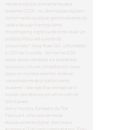
vende produtos diretamente para 
avatares (D2A) - ou identidades digitais - 
contornando qualquer gerenciamento da 
cadeia de suprimentos como 
dropshipping, logística de como levar um 
produto físico até a porta do 
consumidor," disse 
Ryan Gill
 , cofundador 
e CEO da 
Crucible
 . "As marcas D2A 
estão sendo vendidas em ambientes 
sociais ou virtuais competitivos, como 
jogos ou mundos abertos, onde os 
consumidores se projetam como 
avatares." Isso significa reimaginar o 
mundo dos átomos em um mundo de 
bits e pixels.
Kerry Murphy, fundador da The 
Fabricant, uma casa de moda 
exclusivamente digital, descreve a 
economia D2A como composta por "Digi-