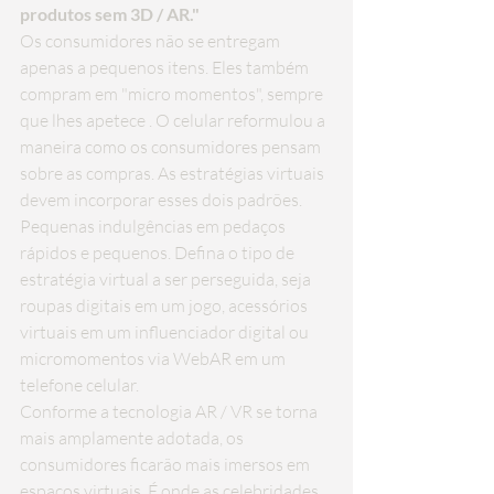
produtos sem 3D / AR."
Os consumidores não se entregam 
apenas a pequenos itens. Eles também 
compram em 
"micro momentos", sempre 
que lhes apetece
 . O celular reformulou a 
maneira como os consumidores pensam 
sobre as compras. As estratégias virtuais 
devem incorporar esses dois padrões. 
Pequenas indulgências em pedaços 
rápidos e pequenos. Defina o tipo de 
estratégia virtual a ser perseguida, seja 
roupas digitais em um jogo, acessórios 
virtuais em um influenciador digital ou 
micromomentos via WebAR em um 
telefone celular.
Conforme a tecnologia AR / VR se torna 
mais amplamente adotada, os 
consumidores ficarão mais imersos em 
espaços virtuais. É onde as celebridades 