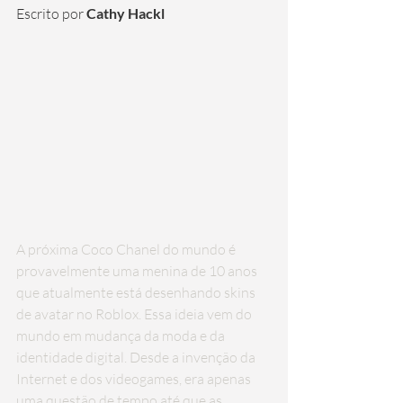
Escrito por
Cathy Hackl
A próxima Coco Chanel do mundo é 
provavelmente uma menina de 10 anos 
que atualmente está desenhando skins 
de avatar no Roblox. Essa ideia vem do 
mundo em mudança da moda e da 
identidade digital. Desde a invenção da 
Internet e dos videogames, era apenas 
uma questão de tempo até que as 