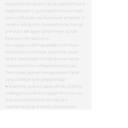
experimentando em várias plataformas e 
experiências. O que pode funcionar hoje 
para o AR pode não funcionar amanhã. O 
cenário ainda está mudando e as marcas 
precisam ser ágeis para chegar aonde 
está seu mercado-alvo.
As marcas podem aprender com esses 
exemplos ou começar a explorar qual 
será a identidade virtual de sua marca 
nesses mundos virtuais em evolução.
Três coisas que as marcas podem fazer 
para começar a se preparar são:
● Examinar que a criação de seu próprio 
videogame pode se traduzir em mais do 
que reconhecimento da marca e 
realmente levar à venda de produtos 
virtuais que, por sua vez, chegam à casa 
do consumidor em sua forma física.
● Faça parceria com criadores de jogos 