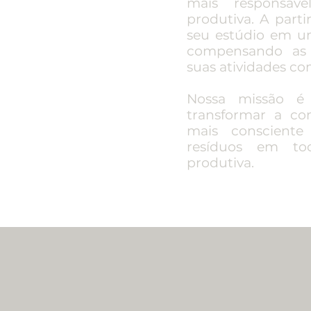
mais responsáv
produtiva. A part
seu estúdio em u
compensando as
suas atividades co
Nossa missão é
transformar a co
mais consciente
resíduos em to
produtiva.