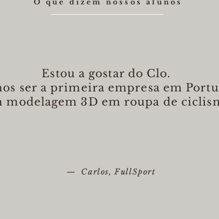
O que dizem nossos alunos
Estou a gostar do Clo.
os ser a primeira empresa em Portu
 modelagem 3D em roupa de ciclis
— Carlos, FullSport