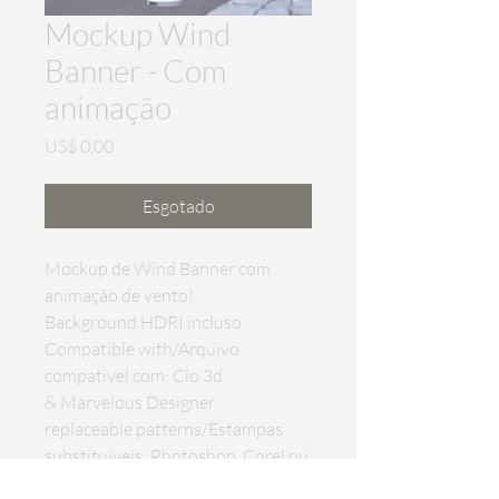
Mockup Wind
Banner - Com
animação
Preço
US$ 0,00
Esgotado
Mockup de Wind Banner com 
animação de vento!
Background HDRI incluso
Compatible with/Arquivo 
compativel com: Clo 3d 
& Marvelous Designer
replaceable patterns/Estampas 
substituiveis: Photoshop, Corel ou 
Ilustrator