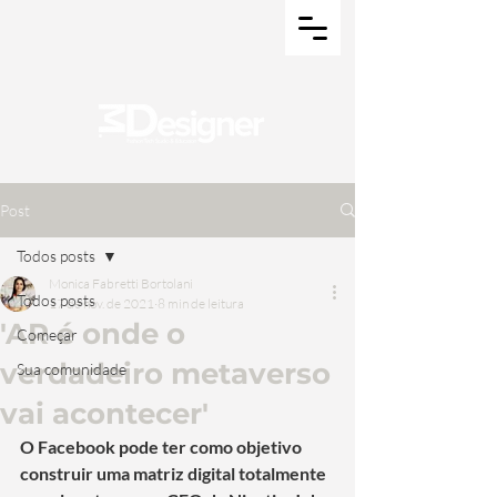
Post
Todos posts
Monica Fabretti Bortolani
Todos posts
17 de nov. de 2021
8 min de leitura
'AR é onde o
Começar
verdadeiro metaverso
Sua comunidade
vai acontecer'
O Facebook pode ter como objetivo 
construir uma matriz digital totalmente 