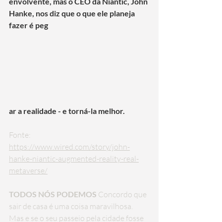
envolvente, mas o CEO da Niantic, John 
Hanke, nos diz que o que ele planeja 
fazer é peg
ar a realidade - e torná-la melhor.
Fonte: 
https://www.wired.com/story/john-
hanke-niantic-augmented-reality-real-
metaverse/
TODOS NÓS PODEMOS 
Concordo que 
sair de casa é uma coisa maravilhosa. 
Mas e se o seu passeio pela cidade fosse 