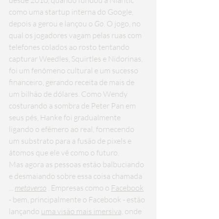
desde 2010, quando fundou a Niantic 
como uma startup interna do Google, 
depois a gerou e lançou o 
Go
. O jogo, no 
qual os jogadores vagam pelas ruas com 
telefones colados ao rosto tentando 
capturar Weedles, Squirtles e Nidorinas, 
foi um fenômeno cultural e um sucesso 
financeiro, gerando receita de mais de 
um bilhão de dólares. Como Wendy 
costurando a sombra de Peter Pan em 
seus pés, Hanke foi gradualmente 
ligando o efêmero ao real, fornecendo 
um substrato para a fusão de pixels e 
átomos que ele vê como o futuro.
Mas agora as pessoas estão balbuciando 
e desmaiando sobre essa coisa chamada 
... 
metaverso
 . Empresas como o 
Facebook
- bem, principalmente o Facebook - estão 
lançando 
uma visão mais imersiva,
 onde 