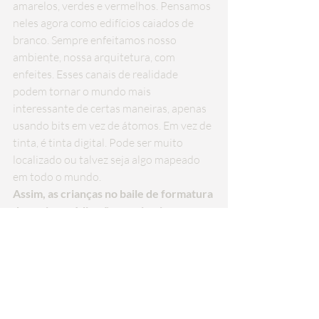
amarelos, verdes e vermelhos. Pensamos 
neles agora como edifícios caiados de 
branco. Sempre enfeitamos nosso 
ambiente, nossa arquitetura, com 
enfeites. Esses canais de realidade 
podem tornar o mundo mais 
interessante de certas maneiras, apenas 
usando bits em vez de átomos. Em vez de 
tinta, é tinta digital. Pode ser muito 
localizado ou talvez seja algo mapeado 
em todo o mundo.
Assim, as crianças no baile de formatura 
do ensino médio não precisariam 
decorar o ginásio. Eles poderiam dar um 
tema que as pessoas veriam se usassem 
os óculos, certo?
Claro, absolutamente.
É assustador imaginar que uma camada 
aumentada de realidade seja hackeada. 