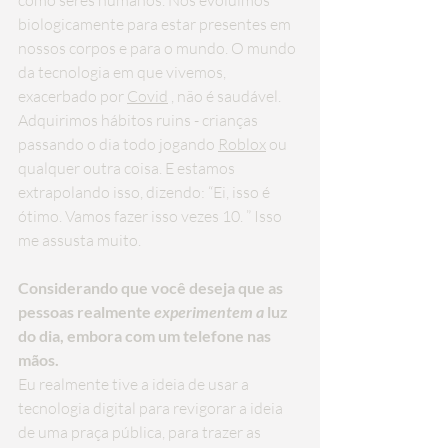
como seres humanos. Nós evoluímos 
biologicamente para estar presentes em 
nossos corpos e para o mundo. O mundo 
da tecnologia em que vivemos, 
exacerbado por 
Covid
 , não é saudável. 
Adquirimos hábitos ruins - crianças 
passando o dia todo jogando 
Roblox
 ou 
qualquer outra coisa. E estamos 
extrapolando isso, dizendo: “Ei, isso é 
ótimo. Vamos fazer isso vezes 10. ” Isso 
me assusta muito.
Considerando que você deseja que as 
pessoas realmente 
experimentem a
 luz 
do dia, embora com um telefone nas 
mãos.
Eu realmente tive a ideia de usar a 
tecnologia digital para revigorar a ideia 
de uma praça pública, para trazer as 