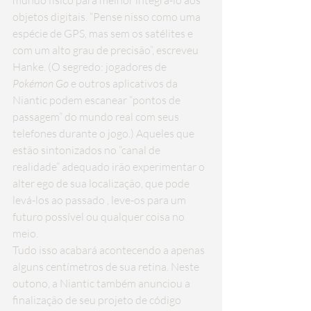
mundo físico para melhor integrá-lo aos 
objetos digitais. “Pense nisso como uma 
espécie de GPS, mas sem os satélites e 
com um alto grau de precisão”, escreveu 
Hanke. (O segredo: jogadores de 
Pokémon Go
 e outros aplicativos da 
Niantic podem escanear “pontos de 
passagem” do mundo real com seus 
telefones durante o jogo.) Aqueles que 
estão sintonizados no “canal de 
realidade” adequado irão experimentar o 
alter ego de sua localização, que pode 
levá-los ao passado , leve-os para um 
futuro possível ou qualquer coisa no 
meio.
Tudo isso acabará acontecendo a apenas 
alguns centímetros de sua retina. Neste 
outono, a Niantic também anunciou a 
finalização de seu projeto de código 